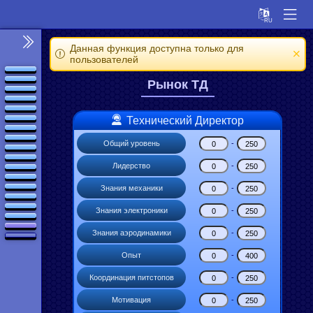
Данная функция доступна только для
пользователей
Рынок TД
Технический Директор
Общий уровень
-
Лидерство
-
Знания механики
-
Знания электроники
-
Знания аэродинамики
-
Опыт
-
Координация питстопов
-
Мотивация
-