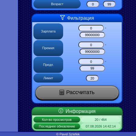
Возраст
-
Фильтрация
-
Зарплата
-
Премия
-
Предл.
Лимит
Рассчитать
Информация
Кол-во просмотров
20 / 464
Последнее обновление
07.08.2026 14:42:14
© Pavel Sztefek