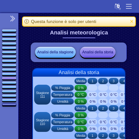
Questa funzione è solo per utenti
Analisi meteorologica
Analisi della stagione
Analisi della storia
Analisi della storia
Media
1
2
3
4
5
% Pioggia
0 %
Stagione
Temperatura
0 °C
0 °C
0 °C
0 °C
0 °C
0 °C
111
Umidità
0 %
0 %
0 %
0 %
0 %
0 %
Media
1
2
3
4
5
% Pioggia
0 %
Stagione
Temperatura
0 °C
0 °C
0 °C
0 °C
0 °C
0 °C
110
Umidità
0 %
0 %
0 %
0 %
0 %
0 %
Media
1
2
3
4
5