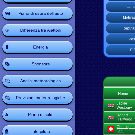
cari
Piano di usura dell'auto
Motiva
Reputa
Differenza tra Alettoni
Pes
Energia
Et
Sponsors
Analisi meteorologica
Nome
Previsioni meteorologiche
Jackie
Westbury
Piano di soldi
Robert
Hailwood
Christophe
Info pilota
Jani