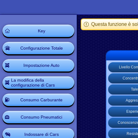
Questa funzione è sol
Key
Configurazione Totale
Impostazione Auto
Livello Co
Concentr
La modifica della
configurazione di Cars
Tale
Consumo Carburante
Aggress
Esperi
Consumo Pneumatici
Conoscenze
Resist
Indossare di Cars