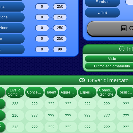
Fornisce
sma
-
Limite
zione
-
C
zione
-
o
-
In
à
-
Visto
Ultimo aggiornamento
Driver di mercato
Livello
Conoscenze
Concentrazione
Talent
Aggressività
Esperienza
Resistenza
Complessivo
tecniche
233
???
???
???
???
???
???
216
???
???
???
???
???
???
r
213
???
???
???
???
???
???