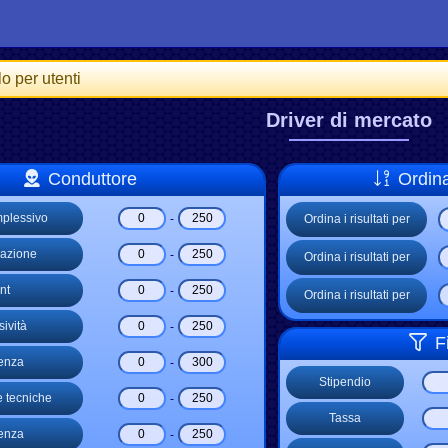
o per utenti
Driver di mercato
Conduttore
Ordina 
mplessivo
-
Ordina i risultati per
azione
-
Ordina i risultati per
nt
-
Ordina i risultati per
ività
-
F
enza
-
Stipendio
 tecniche
-
Tassa
enza
-