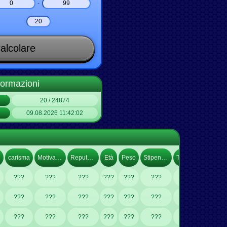
-
alcolare
formazioni
20 / 24874
09.08.2026 11:42:02
carisma
Motivazione
Reputazione
Età
Peso
Stipendio
Tassa
Fornisce
???
???
???
???
???
???
???
???
???
???
???
???
???
???
???
???
???
???
???
???
???
???
???
???