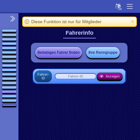
Diese Funktion ist nur für Mitglieder
Fahrerinfo
Beliebigen Fahrer finden
Ihre Renn­gruppe
Fahrer-
Anzeigen
ID