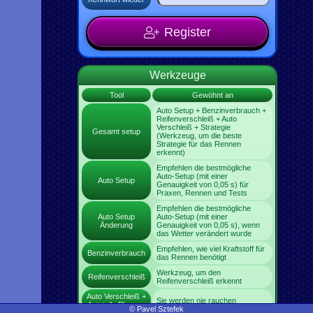
Register
Werkzeuge
Tool
Gewöhnt an
Auto Setup + Benzinverbrauch +
Reifenverschleiß + Auto
Verschleiß + Strategie
Gesamt setup
(Werkzeug, um die beste
Strategie für das Rennen
erkennt)
Empfehlen die bestmögliche
Auto-Setup (mit einer
Auto Setup
Genauigkeit von 0,05 s) für
Praxen, Rennen und Tests
Empfehlen die bestmögliche
Auto Setup
Auto-Setup (mit einer
Änderung
Genauigkeit von 0,05 s), wenn
das Wetter verändert wurde
Empfehlen, wie viel Kraftstoff für
Benzinverbrauch
das Rennen benötigt
Werkzeug, um den
Reifenverschleiß
Reifenverschleiß erkennt
Auto Verschleiß +
Sie werden nie rauchen
Autoteile Planung
© Pavel Sztefek