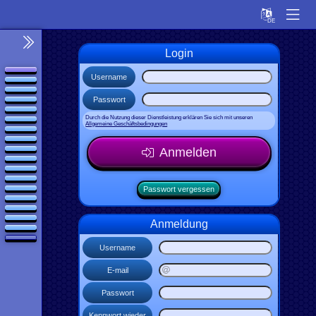
Login
Username
Passwort
Durch die Nutzung dieser Dienstleistung erklären Sie sich mit unseren
Allgemeine Geschäftsbedingungen
Anmelden
Passwort vergessen
Anmeldung
Username
E-mail
Passwort
Kennwort wieder