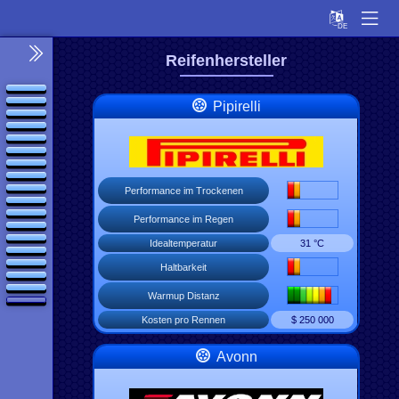
Reifenhersteller
Pipirelli
Performance im Trockenen
Performance im Regen
Idealtemperatur
31 °C
Haltbarkeit
Warmup Distanz
Kosten pro Rennen
$ 250 000
Avonn
Setup
Rechner
OA
Fahrer