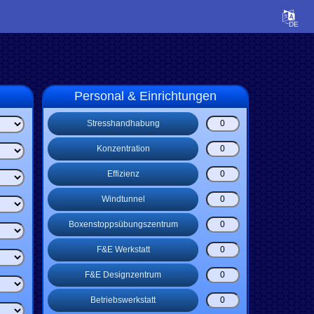
Personal & Einrichtungen
Stresshandhabung
Konzentration
Effizienz
Windtunnel
Boxenstoppsübungszentrum
F&E Werkstatt
F&E Designzentrum
Betriebswerkstatt