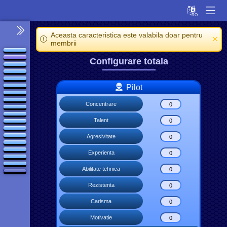
Aceasta caracteristica este valabila doar pentru
membrii
Configurare totala
Pilot
Concentrare
Talent
Agresivitate
Experienta
Abilitate tehnica
Rezistenta
Carisma
Motivatie