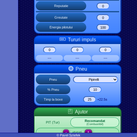
Reputatie
Greutate
Energia pilotului
Tururi impuls
---
---
---
Pneu
Pneu
% Pneu
Timp la boxe
+22.5s
Ajutor
Recomandat
PIT (Tur)
(Combustibil)
-
+
+tururi
© Pavel Sztefek