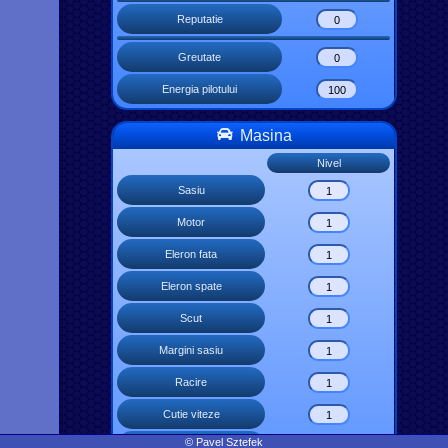
Reputatie
Greutate
Energia pilotului
Masina
Nivel
Sasiu
Motor
Eleron fata
Eleron spate
Scut
Margini sasiu
Racire
Cutie viteze
© Pavel Sztefek
Frane