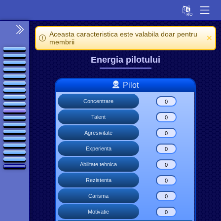
Aceasta caracteristica este valabila doar pentru
membrii
Energia pilotului
Pilot
Concentrare
Talent
Agresivitate
Experienta
Abilitate tehnica
Rezistenta
Carisma
Motivatie